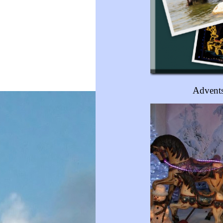
Advents