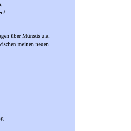
n,
en!
ragen über Münstis u.a.
 zwischen meinen neuen
ng