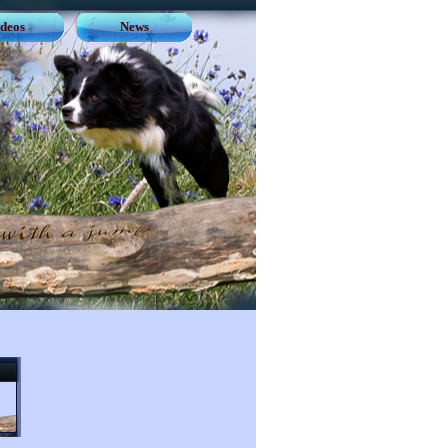
deos
News