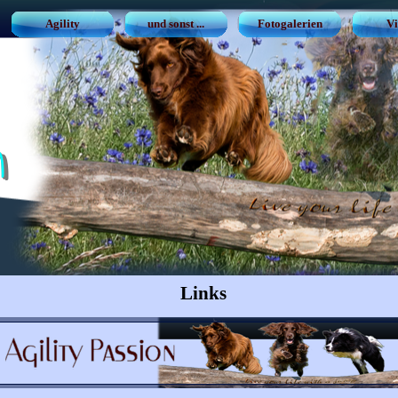
Agility
und sonst ...
Fotogalerien
Vi
n
Links